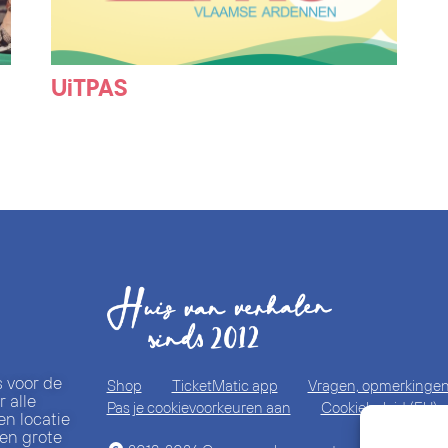
UiTPAS
s voor de
Shop
TicketMatic app
Vragen, opmerkingen 
 alle
Pas je cookievoorkeuren aan
Cookiebeleid (EU)
en locatie
 en grote