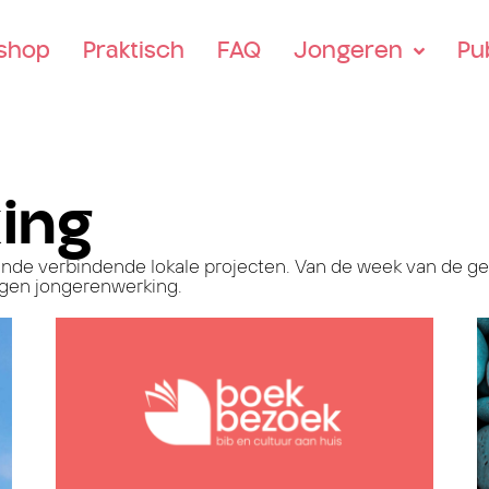
tshop
Praktisch
FAQ
Jongeren
Pu
ing
lende verbindende lokale projecten. Van de week van de ge
 eigen jongerenwerking.