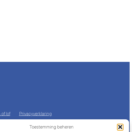
of lof
Privacyverklaring
Toestemming beheren