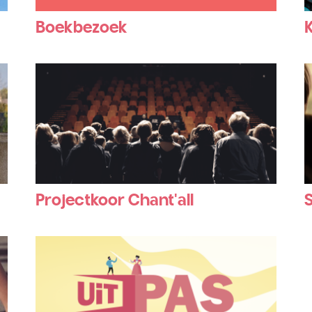
Boekbezoek
Projectkoor Chant'all