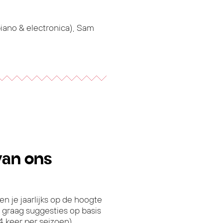
piano & electronica), Sam
van ons
en je jaarlijks op de hoogte
 graag suggesties op basis
 keer per seizoen).