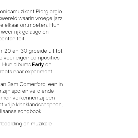
ronicamuzikant Piergiorgio
wereld waarin vroege jazz,
ie elkaar ontmoeten. Hun
 weer rijk gelaagd en
ontaniteit.
 ‘20 en ‘30 groeide uit tot
te voor eigen composities,
n. Hun albums
en
Early
roots naar experiment.
 van Sam Comerford, een in
e zijn sporen verdiende
amen verkennen zij een
tot vrije klanklandschappen,
iliaanse songbook.
erbeelding en muzikale