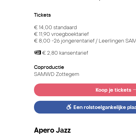
Tickets
€ 14,00 standaard
€ 11,90 vroegboektarief
€ 8,00 -26 jongerentarief / Leerlingen S
€ 2,80 kansentarief
Coproductie
SAMWD Zottegem
Koop je tickets
Een rolstoelgankelijke pla
Apero Jazz