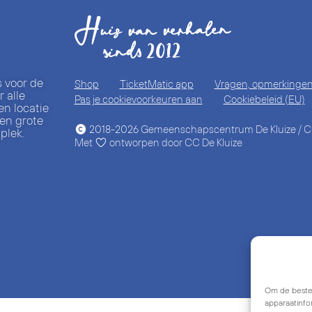
s voor de
Shop
TicketMatic app
Vragen, opmerkingen 
 alle
Pas je cookievoorkeuren aan
Cookiebeleid (EU)
en locatie
 en grote
2018-2026 Gemeenschapscentrum De Kluize / CC
plek.
Met
ontworpen door CC De Kluize
Om de beste 
apparaatinfo