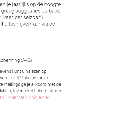
en je jaarlijks op de hoogte
 graag suggesties op basis
 keer per seizoen).
f uitschrijven kan via de
scherming (AVG)
evens kunt u nalezen op
 van TicketMatic om onze
nze mailings ga je akkoord met de
atic, tevens het ticketplatform
an TicketMatic vind je hier
.