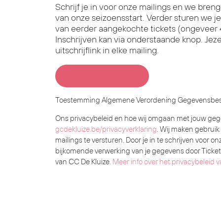
Schrijf je in voor onze mailings en we breng
van onze seizoensstart. Verder sturen we je
van eerder aangekochte tickets (ongeveer 4
Inschrijven kan via onderstaande knop. Jezel
uitschrijflink in elke mailing.
Blijf op de hoogte
Toestemming Algemene Verordening Gegevensbe
Ons privacybeleid en hoe wij omgaan met jouw geg
gcdekluize.be/privacyverklaring
. Wij maken gebruik
mailings te versturen. Door je in te schrijven voor o
bijkomende verwerking van je gegevens door TicketM
van CC De Kluize.
Meer info over het privacybeleid v