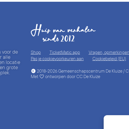
s voor de
Shop
TicketMatic app
Vragen, opmerkingen 
 alle
Pas je cookievoorkeuren aan
Cookiebeleid (EU)
en locatie
 en grote
2018-2026 Gemeenschapscentrum De Kluize / CC
plek.
Met
ontworpen door CC De Kluize