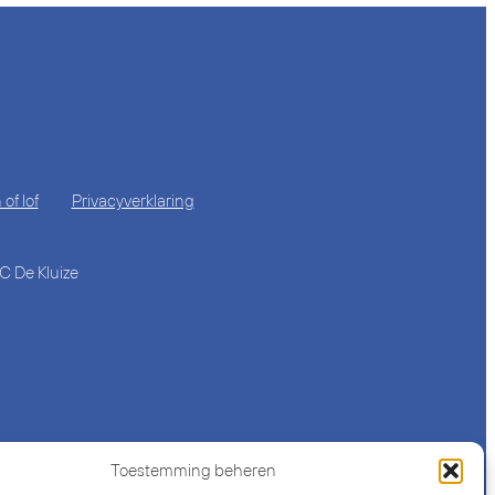
of lof
Privacyverklaring
 De Kluize
Toestemming beheren