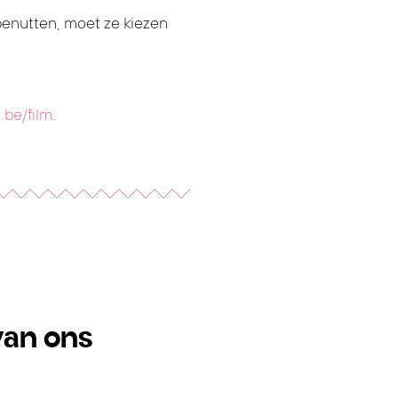
benutten, moet ze kiezen
.be/film
.
van ons