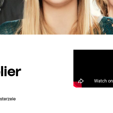
lier
sterzele