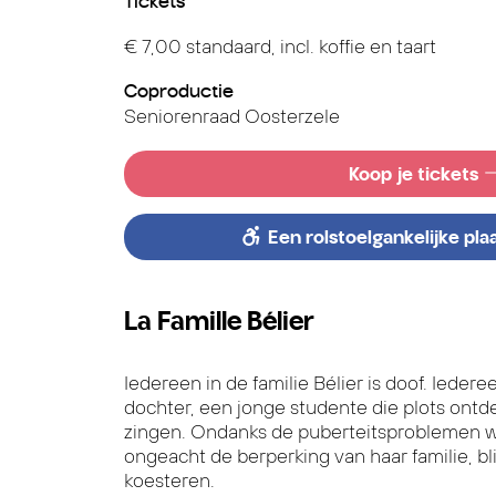
Tickets
€ 7,00 standaard, incl. koffie en taart
Coproductie
Seniorenraad Oosterzele
Koop je tickets
Een rolstoelgankelijke pla
La Famille Bélier
Iedereen in de familie Bélier is doof. Ieder
dochter, een jonge studente die plots ontd
zingen. Ondanks de puberteitsproblemen w
ongeacht de berperking van haar familie, bl
koesteren.