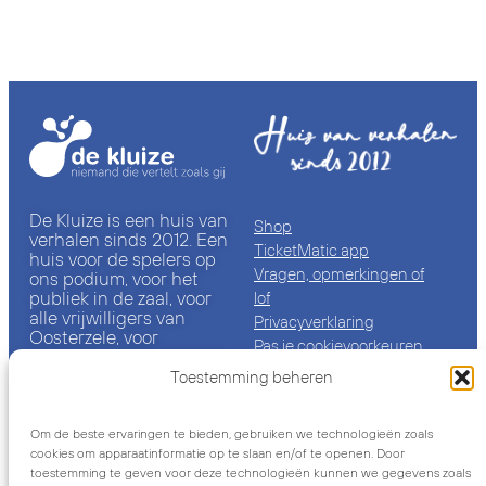
De Kluize is een huis van
Shop
verhalen sinds 2012. Een
TicketMatic app
huis voor de spelers op
Vragen, opmerkingen of
ons podium, voor het
publiek in de zaal, voor
lof
alle vrijwilligers van
Privacyverklaring
Oosterzele, voor
Pas je cookievoorkeuren
iedereen die bij ons een
aan
locatie huurt of er te
Toestemming beheren
Cookiebeleid (EU)
gast is. Het eb en vloed
van al die kleine en grote
verhalen, is de
Om de beste ervaringen te bieden, gebruiken we technologieën zoals
2018-2026
geschiedenis en de
cookies om apparaatinformatie op te slaan en/of te openen. Door
Gemeenschapscentrum De
toekomst van deze plek.
toestemming te geven voor deze technologieën kunnen we gegevens zoals