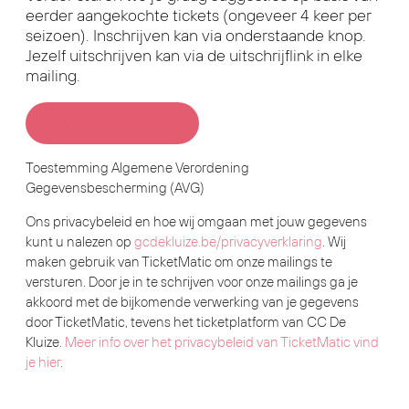
eerder aangekochte tickets (ongeveer 4 keer per
seizoen). Inschrijven kan via onderstaande knop.
Jezelf uitschrijven kan via de uitschrijflink in elke
mailing.
Blijf op de hoogte
Toestemming Algemene Verordening
Gegevensbescherming (AVG)
Ons privacybeleid en hoe wij omgaan met jouw gegevens
kunt u nalezen op
gcdekluize.be/privacyverklaring
. Wij
maken gebruik van TicketMatic om onze mailings te
versturen. Door je in te schrijven voor onze mailings ga je
akkoord met de bijkomende verwerking van je gegevens
door TicketMatic, tevens het ticketplatform van CC De
Kluize.
Meer info over het privacybeleid van TicketMatic vind
je hier
.