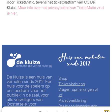
door TicketMatic, tevens het ticketplatform van CC De
Kluize.
Meer info over het privacybeleid van TicketMatic vind
je hier
.
De Kluize is een huis van
Shop
verhalen sinds 2012. Een
TicketMatic app
huis voor de spelers op
Vragen, opmerkingen of
ons podium, voor het
publiek in de zaal, voor
lof
alle vrijwilligers van
Privacyverklaring
Oosterzele, voor
Pas je cookievoorkeuren
iedereen die bij ons een
aan