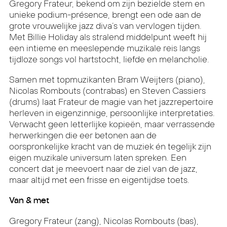
Gregory Frateur, bekend om zijn bezielde stem en
unieke podium-présence, brengt een ode aan de
grote vrouwelijke jazz diva’s van vervlogen tijden.
Met Billie Holiday als stralend middelpunt weeft hij
een intieme en meeslepende muzikale reis langs
tijdloze songs vol hartstocht, liefde en melancholie.
Samen met topmuzikanten Bram Weijters (piano),
Nicolas Rombouts (contrabas) en Steven Cassiers
(drums) laat Frateur de magie van het jazzrepertoire
herleven in eigenzinnige, persoonlijke interpretaties.
Verwacht geen letterlijke kopieën, maar verrassende
herwerkingen die eer betonen aan de
oorspronkelijke kracht van de muziek én tegelijk zijn
eigen muzikale universum laten spreken. Een
concert dat je meevoert naar de ziel van de jazz,
maar altijd met een frisse en eigentijdse toets.
Van & met
Gregory Frateur (zang), Nicolas Rombouts (bas),