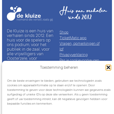
De Kluize is een huis van
Shop
verhalen sinds 2012. Een
TicketMatic app
huis voor de spelers op
Vragen, opmerkingen of
ons podium, voor het
publiek in de zaal, voor
lof
alle vrijwilligers van
Privacyverklaring
Oosterzele, voor
Pas je cookievoorkeuren
iedereen die bij ons een
aan
locatie huurt of er te
Toestemming beheren
Cookiebeleid (EU)
gast is. Het eb en vloed
van al die kleine en grote
verhalen, is de
Om de beste ervaringen te bieden, gebruiken we technologieën zoals
2018-2026
geschiedenis en de
cookies om apparaatinformatie op te slaan en/of te openen. Door
Gemeenschapscentrum De
toekomst van deze plek.
toestemming te geven voor deze technologieën kunnen we gegevens zoals
Kluize / CC De Kluize
surfgedrag of unieke ID's op deze site verwerken. Als u geen toestemming
Met
ontworpen door CC
geeft of uw toestemming intrekt, kan dit negatieve gevolgen hebben voor
De Kluize
bepaalde functies en kenmerken.
Gemeenschapscentrum De