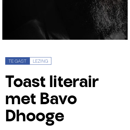
TE GAST
LEZING
Toast literair
met Bavo
Dhooge