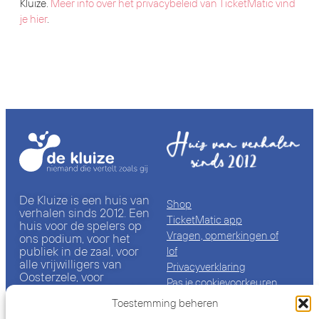
Kluize.
Meer info over het privacybeleid van TicketMatic vind
je hier
.
De Kluize is een huis van
Shop
verhalen sinds 2012. Een
TicketMatic app
huis voor de spelers op
Vragen, opmerkingen of
ons podium, voor het
publiek in de zaal, voor
lof
alle vrijwilligers van
Privacyverklaring
Oosterzele, voor
Pas je cookievoorkeuren
iedereen die bij ons een
aan
locatie huurt of er te
Toestemming beheren
Cookiebeleid (EU)
gast is. Het eb en vloed